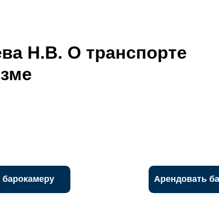
ва Н.В. О транспорте
изме
 барокамеру
Арендовать б